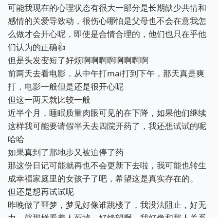
可能我现在的心理状态有很大一部分是长期缺少共情和
感情的关爱导致动，很伤心哪怕是父母也不会在意我怎
么做才会开心呢，即使是合情合理的，他们也只在乎他
们认为的正确👍
但是头发变短了好烦啊啊啊啊啊啊啊啊
前两天去看电影，从中午打mai打到下午，那天真是爽
打，电影一般但是还是很开心呢
但这一两天就比较一般
近半个月，睡眠质量肉眼可见的在下降，如果他们继续
这样我可能要请假半天去四院开药了，我还想试试的呢
哈哈
如果真到了那地步又被迫停了药
那这份日记可能就再也不会更新下去啦，我可能也转生
成幸福家庭里的女孩子了吧，希望这是真实存在的。
但还是想再试试呢
昨晚做了噩梦，梦见好像谁跳楼了，我没法阻止，好无
力，就那样看着人死掉，好绝望啊，我好像和那人关系