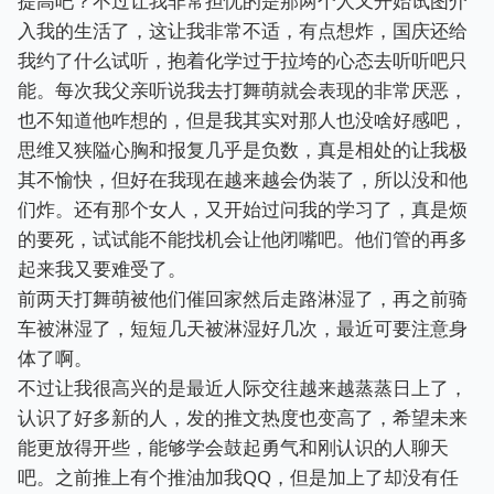
提高吧？不过让我非常担忧的是那两个人又开始试图介
入我的生活了，这让我非常不适，有点想炸，国庆还给
我约了什么试听，抱着化学过于拉垮的心态去听听吧只
能。每次我父亲听说我去打舞萌就会表现的非常厌恶，
也不知道他咋想的，但是我其实对那人也没啥好感吧，
思维又狭隘心胸和报复几乎是负数，真是相处的让我极
其不愉快，但好在我现在越来越会伪装了，所以没和他
们炸。还有那个女人，又开始过问我的学习了，真是烦
的要死，试试能不能找机会让他闭嘴吧。他们管的再多
起来我又要难受了。
前两天打舞萌被他们催回家然后走路淋湿了，再之前骑
车被淋湿了，短短几天被淋湿好几次，最近可要注意身
体了啊。
不过让我很高兴的是最近人际交往越来越蒸蒸日上了，
认识了好多新的人，发的推文热度也变高了，希望未来
能更放得开些，能够学会鼓起勇气和刚认识的人聊天
吧。之前推上有个推油加我QQ，但是加上了却没有任