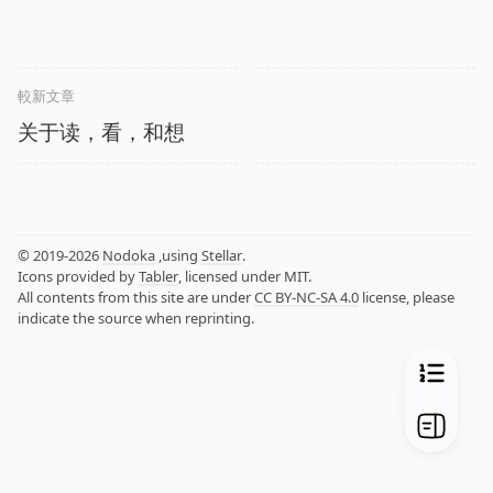
較新文章
关于读，看，和想
© 2019-2026
Nodoka
,using
Stellar
.
Icons provided by
Tabler
, licensed under MIT.
All contents from this site are under
CC BY-NC-SA 4.0
license, please
indicate the source when reprinting.