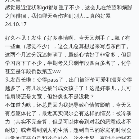
感觉最近症状和gd都加重了不少，这会儿在绝望和烦躁
之间徘徊，我怕哪天会伤害到别人….真的好累
24.10.17
好久不见！发生了好多事情啊。今天又割手了…飙了有
一些血（感觉不少），这会儿总算想起来写点东西了。
这两个月过分沉迷舞萌了，虽然心情好了非常多，但是
学习落下了不少，半期考又只剩年段四百多名了，化学
甚至是年段倒数第五ww
头发留长啦！变得pass了，出门被评价可爱和漂亮变得
越多了，有几次还被当成女孩子了！这是好事儿，只可
惜肩膀还是太宽，但好像也不是没救？
不知道为啥，还总是因为我妈导致心情被影响，今天又
有点躯体化了，最近其实偶尔会有这样的情况：被冷暴
力（其实不完全算，但是可以体会到对我的恶意或者不
耐烦）或者看到别人的生活，想到自己的家庭的时候会
非常的厌恶自己和这个社会，这个世界，有时会控制不