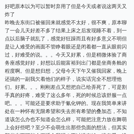
好吧原本以为可以暂时弃用了但是今天或者说这两天又
炸了
昨晚去东街口被催回来就感觉不太好，很不爽，原本聊
了一会儿天好差不多了结果上床之后发现睡不着，到一
点以后脑子就乱了，感觉好狂躁而且有好多意义不明但
是让人难受的画面不管睁着眼还是闭着都一直从眼前闪
过，好难受的说。。。今天又好累，但是稍微体验了商
务座感觉好好，好想以后能富裕到出门都是坐商务舱的
程度啊。但是想归想，父母今天下午又催我回家，晚上
还搞的一副我欠着他们的样子，说实话完全不想理他
们。好累。。。刚刚差点又想把自己给弄死了，可是割
手真的好疼，难受了这么多年，死的时候总该舒服一点
吧。。。可能还是要求助于氰化钾的。现在我简单来讲
处在一种怀有无限希望和失去所有希望的叠加态，不知
道该怎么办也不知道会怎么样，可能把注意力放在舞萌
上会好些吧？至少不会萌生出那些负面的想法，但其实