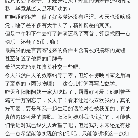
能真的会下狠手。于是决定买了外置的锁来保护我的隐
私（毕竟某些人是不听劝的）
昨晚睡的很差，做了好多梦还没有涩涩。今天也没啥感
觉，睡了差不多有大半天了，精神挺差的其实。
但是中午和下午去打了舞萌还鸟了两首，算是找回一点
快乐，还领了6币，赚！
最高兴的是言言寄过来的备件里含着被妈搞坏的旋钮，
甚至知道了他家的门牌号。
希望未来能更加擅长社交一些吧。
今天虽然白天的效率约等于零，但好在傍晚回家之后写
了蛮多的（两张物理），这会儿打算再写点数学。
昨天和阳阳阿姨一家人吃饭了，露露好可爱！她叫曾子
璐可千万别忘了，长大了！看来还是很喜欢我的，真的
好可爱，要是和我一起生活的话绝对会被我宠的，真的
真的超级可爱的摆脱。阳阳阿姨对我也蛮好的，可能他
们最近对我已经失去希望了吧，但是我对未来还是有那
么一点希望能够实现的“幻想”吧，只能够祈求这一点幻