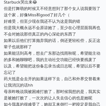
Starbuck哭出来😂
但是打舞萌的时候又不经意想到了那个女人说我要毁了
这个家，好像Miss和good了好几个（
好难受，但至少现在我还不认为这是我的错
但是我大概永远不会原谅她了，至少在心理层面我再也
不会对她说那些真正的内心深处的东西了
如果以后他们打算抛弃我的话，倒还更轻松些，反正这
辈子也就那样了
如果能活到高考，想去广东那边找雨秋呢，希望能主动
的多和她聊聊吧，我的主动社交功能已经快要残废了
以及，希望能把这份备忘录当成日志呢，希望以后不要
忘记了
药大抵是会去开的如果这样下去，自己和外界交替着来
让我消沉的话hh
母亲昨晚说我被困难打败了，那时候我想的是，我其实
是被她打败了，一次次的让人失去信心的也是她呢
如今我真的很难受了，她却又来倒打一耙咬定是我自己