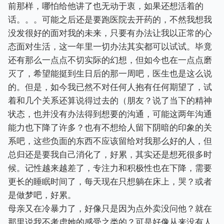
前那样，哪怕给他讲了也无动于衷，如果还想活着的
话。。。可能之后还是要跑医院去开药的，不然我想我
没发很好的面对我的未来，只要有办法让我以正常的心
态面对生活，这一年里一切办法其实都可以试试。毕竟
还有那么一点点不切实际的幻想，但如今也在一点点磨
灭了，希望能挺到生日后的那一周吧，医生也是这么说
的。但是，如今我已然不对任何人抱有任何期望了，试
着和几个关系还算说得过去的（朋友？说了当下的精神
状态，也并没有办法得到想要的沟通，可能这两年沟通
能力也下降了许多？也有不想给人留下阴暗的印象的关
系吧，这些负面的东西不应该留给对我那么好的人，但
总归还是要我自己消化了，好累，其实还是想死很多时
候。记性越来越差了，专注力和积极性也在下降，需要
更长的睡眠时间了，每天现在只想躺在床上，哭？或者
是做梦吧，好累。
母亲又在冷暴力了，好像只是因为点外卖没问他？就在
那里说我不考虑她的感受之类的？可是好像从来没有人