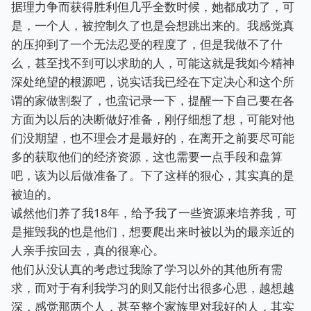
据理力争而获得胜利但几乎全数时候，她都成功了，可
是，一个人，被控制久了也是会想跳出来的。我感觉真
的压抑到了一个无法忍受的程度了，但是我做不了什
么，甚至找不到可以求助的人，可能这就是我如今精神
深处绝望的根源吧，说实话我已经在下定决心和这个所
谓的家做割裂了，也蛮记录一下，提醒一下自己要在各
方面为以后的决断做好准备，刚仔细想了想，可能对他
们没期望，也不理会才是最好的，在离开之前要尽可能
多的获取他们的经济资源，这也需要一点手段和盘算
吧，该为以后做准备了。下了这样的狠心，其实真的是
被迫的。
诚然他们养了我18年，给予我了一些资源来培养我，可
是摧毁我的也是他们，想要爬出来时被以为的最亲近的
人亲手按回去，真的很寒心。
他们从没认真的考虑过我除了学习以外的其他所有需
求，而对于有利我学习的则又能付出很多心思，越想越
深，感觉那两个人，甚至整个家族里对我好的人，其实