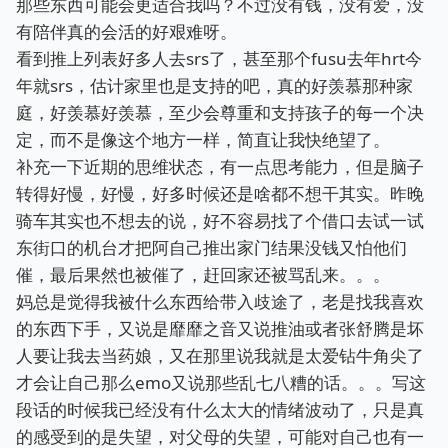
那些东西可能会更适合我吗？不过没有钱，没有爱，没
有陪伴真的会活的好艰难呀。
看到推上列表好多人去srs了，甚至那个fusu去年hrt今
年就srs，估计家里也是支持的吧，真的好羡慕那种家
庭，好羡慕好羡慕，至少会尊重和支持孩子的每一个决
定，而不是像这个地方一样，简直让我快绝望了。
补充一下近期的思维状态，有一点思考能力，但是脑子
转得好慢，好慢，好多时候还是啥都不想干其实。昨晚
骑车其实也不想去的说，好不容易找了个借口去试一试
东街口的机台才把阿自己推出家门结果没钱又怕他们
催，最后果然也被催了，赶回家还被骂乱来。。。
妈总是觉得我被什么东西给带入歧途了，老是找我喜欢
的东西下手，又说是靡靡之音又说推油或者张舒腾是坏
人要让我去当药娘，又在那里说我就是太爱钻牛角尖了
才会让自己那么emo又说那些乱七八糟的话。。。写这
段话的时候我已经没有什么太大的情绪波动了，只是真
的感受到的是失望，对父母的失望，可能对自己也有一