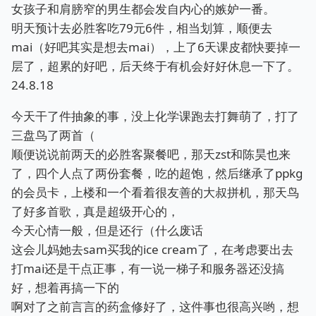
女孩子和肩膀窄的男生都会发自内心的嫉妒一番。
明天预计去必胜客吃79元6件，相当划算，顺便去
mai（好吧其实是想去mai），上了6天课皮都快要掉一
层了，超累的好吧，后天终于有机会好好休息一下了。
24.8.18
今天干了件抽象的事，没上化学课跑去打舞萌了，打了
三盘鸟了两首（
顺便说说前两天的必胜客聚餐吧，那天zst和陈昊也来
了，四个人点了两份套餐，吃的超饱，然后继承了ppkg
的会员卡，上楼和一个看着很友善的大叔拼机，那天鸟
了好多首歌，真是超级开心的，
今天心情一般，但是还行（什么废话
这会儿妈她去sam买我的ice cream了，在考虑要出去
打mai还是干点正事，有一说一梯子和服务器还没搞
好，想着再搞一下的
啊对了之前言言的药盒修好了，这件事也很高兴哟，想