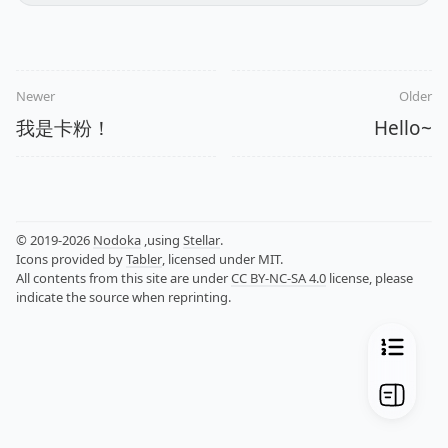
Newer
Older
我是卡粉！
Hello~
© 2019-2026
Nodoka
,using
Stellar
.
Icons provided by
Tabler
, licensed under MIT.
All contents from this site are under
CC BY-NC-SA 4.0
license, please
indicate the source when reprinting.