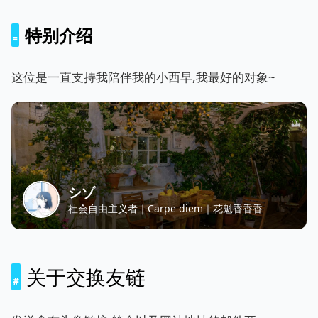
特别介绍
这位是一直支持我陪伴我的小西早,我最好的对象~
シゾ
社会自由主义者｜Carpe diem｜花魁香香香
关于交换友链