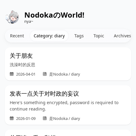
NodokaのWorld!
nya~
Recent
Category: diary
Tags
Topic
Archives
关于朋友
洗澡时的反思
2026-04-01
是Nodoka / diary
发表一点关于对时政的妄议
Here's something encrypted, password is required to
continue reading.
2026-01-09
是Nodoka / diary